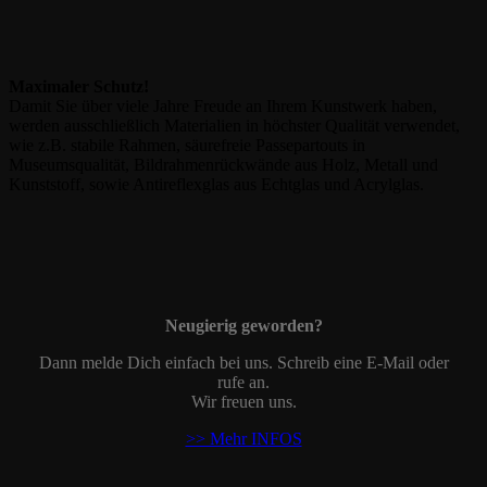
Maximaler Schutz!
Damit Sie über viele Jahre Freude an Ihrem Kunstwerk haben,
werden ausschließlich Materialien in höchster Qualität verwendet,
wie z.B. stabile Rahmen, säurefreie Passepartouts in
Museumsqualität, Bildrahmenrückwände aus Holz, Metall und
Kunststoff, sowie Antireflexglas aus Echtglas und Acrylglas.
Neugierig geworden?
Dann melde Dich einfach bei uns. Schreib eine E-Mail oder
rufe an.
Wir freuen uns.
>> Mehr INFOS