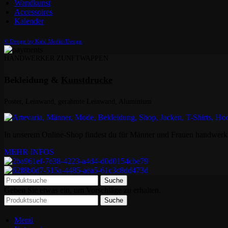
Wandkunst
Accessoires
Kalender
© Design by Kahl Media//Design
HANDWERKER ZUNFTWAPPEN
Bekleidung &
Kunstdrucke
Poster, Leinwand, gerahmte Leinwand, Aluminium
In unserem Online-Shop findest du für Männer und Frauen handwerkl
MEHR INFOS
Suche
Geben Sie etwas ein, um Vorschläge zu erhalten.
Suche
Menü