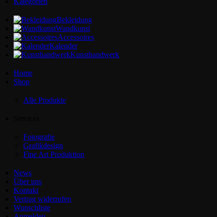
Kategorien
Bekleidung
Wandkunst
Accessoires
Kalender
Kunsthandwerk
Home
Shop
Alle Produkte
Services
Fotografie
Grafikdesign
Fine Art Produktion
News
Über uns
Kontakt
Vertrag widerrufen
Wunschliste
Anmelden