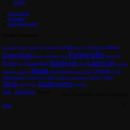
Tabak
Accessoires
Kalender
Kunsthandwerk
Produkt Schlagwörter
Design
Composing
Accessoires
Alpen
Austria
Bar
bedruckt
Beruf
Bildhauer
City
Fotografie
Deutschland
Dialekt
Elektriker
Elsass
Frankreich
Handwerk
Landschaft
Frauen
Hanauerland
Fun
Hütte
Landwirt
Musik
Ortenau
Nude
Männer
Megalithen
Metzger
Mystik
Natur
People
Schnupftabak
Stadt
Städte
Schreiner
Spaß
Steinmetz
Sternzeichen
Straßburg
Tabak
Zunftwappen
Tirol
Widder
Österreich
Start
/
Wandkunst
/
People
Alle 2 Ergebnisse werden angezeigt
Filter