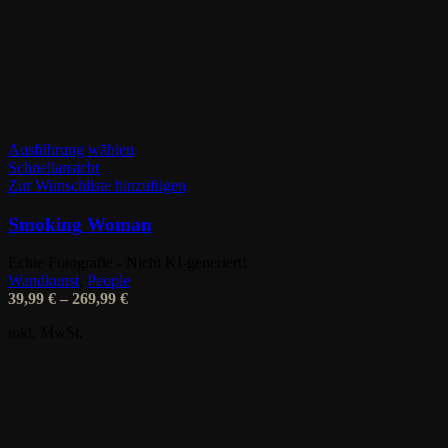
Dieses
Ausführung wählen
Produkt
Schnellansicht
weist
Zur Wunschliste hinzufügen
mehrere
Varianten
Smoking Woman
auf.
Die
Echte Fotografie - Nicht KI-generiert!
Optionen
Wandkunst
,
People
können
39,99
€
–
269,99
€
auf
der
inkl. MwSt.
Produktseite
gewählt
werden