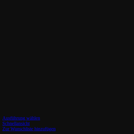
Dieses
Ausführung wählen
Produkt
Schnellansicht
weist
Zur Wunschliste hinzufügen
mehrere