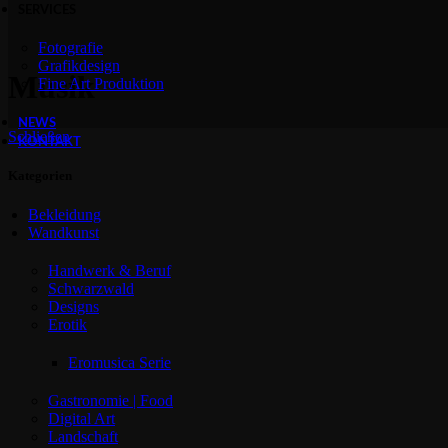
SERVICES
Fotografie
Grafikdesign
Musik
Fine Art Produktion
NEWS
Schließen
KONTAKT
Kategorien
Bekleidung
Wandkunst
Handwerk & Beruf
Schwarzwald
Designs
Erotik
Eromusica Serie
Gastronomie | Food
Digital Art
Landschaft