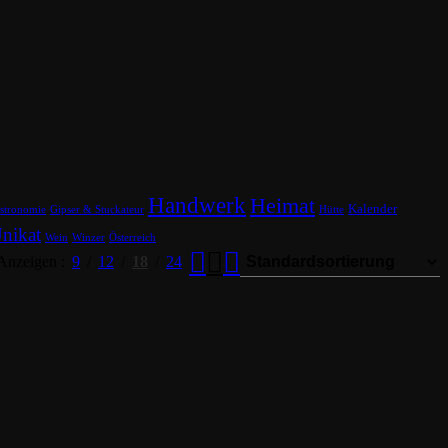
Handwerk
Heimat
Kalender
stronomie
Gipser & Stuckateur
Hütte
nikat
Wein
Winzer
Österreich
Anzeigen
9
12
18
24