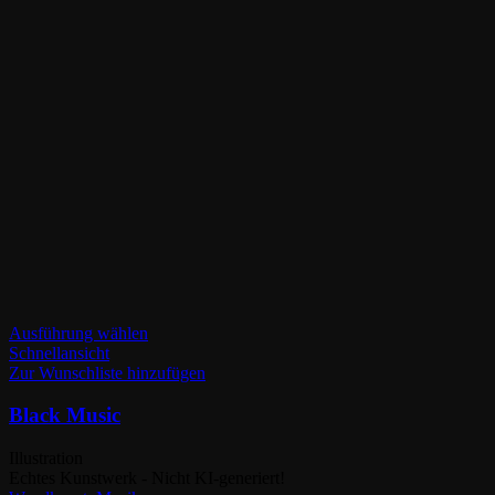
Dieses
Ausführung wählen
Produkt
Schnellansicht
weist
Zur Wunschliste hinzufügen
mehrere
Varianten
Black Music
auf.
Die
Illustration
Optionen
Echtes Kunstwerk - Nicht KI-generiert!
können