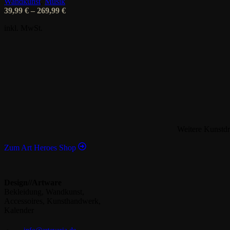
Wandkunst
,
Musik
auf
39,99
€
–
269,99
€
der
Produktseite
inkl. MwSt.
gewählt
werden
Weitere Kunstdr
Zum Art Heroes Shop
Design//Artware
Bekleidung, Wandkunst,
Accessoires, Kunsthandwerk,
Kalender