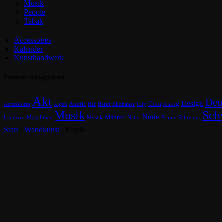
Musik
People
Tabak
Accessoires
Kalender
Kunsthandwerk
Produkt Schlagwörter
Akt
Deu
Design
Composing
Accessoires
Alpen
Austria
Bar
Beruf
Bildhauer
City
Musik
Sch
Nude
Männer
Landwirt
Megalithen
Mystik
Natur
People
Schreiner
Start
/
Wandkunst
/
Musik