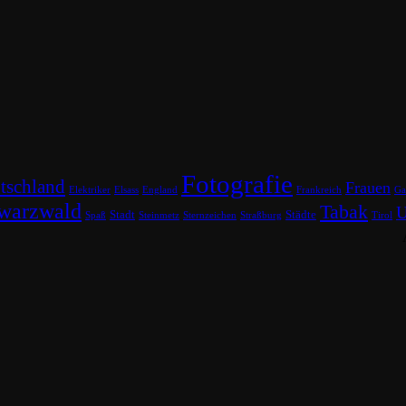
Fotografie
tschland
Frauen
Elektriker
Elsass
England
Frankreich
Ga
warzwald
Tabak
U
Stadt
Städte
Spaß
Steinmetz
Sternzeichen
Straßburg
Tirol