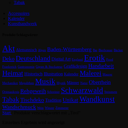
Tabak
Accessoires
Kalender
Kunsthandwerk
Produkt Schlagwörter
Akt
Baden-Württemberg
Alemannisch
Alpen
Bar
Bierbrauer
Bäcker
Erotik
Deutschland
Deko
Digital Art
England
Food
Handarbeit
Grafikdesign
Frankreich
Gastronomie
Gipser & Stuckateur
Heimat
Malerei
Historisch
Illustration
Kalender
Maurer
Musik
Oberrhein
Männer
Mechaniker
Megalithen
Mystik
Natur
Schwarzwald
Rehgeweih
Ortenaukreis
Schreiner
Steinmetz
Wandkunst
Tabak
Tischdeko
Unikat
Tradition
Wandschmuck
Wein
Winzer
Zimmerer
Start
/
Produkte verschlagwortet mit „Tirol“
Einzelnes Ergebnis wird angezeigt