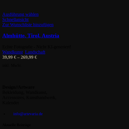
Dieses
Ausführung wählen
Produkt
Schnellansicht
weist
Zur Wunschliste hinzufügen
mehrere
Varianten
Almhütte, Tirol, Austria
auf.
Die
Echte Fotografie - Nicht KI-generiert!
Optionen
Wandkunst
,
Landschaft
können
39,99
€
–
269,99
€
auf
inkl. MwSt.
der
Produktseite
gewählt
werden
Design//Artware
Bekleidung, Wandkunst,
Accessoires, Kunsthandwerk,
Kalender
info@artevaria.de
Aktuelle Beiträge