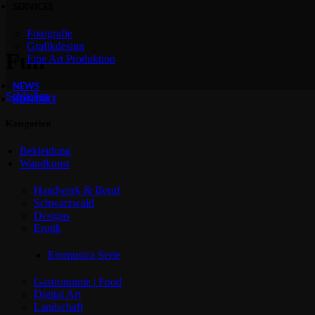
SERVICES
Fotografie
Grafikdesign
Fun
Fine Art Produktion
NEWS
Schließen
KONTAKT
Kategorien
Bekleidung
Wandkunst
Handwerk & Beruf
Schwarzwald
Designs
Erotik
Eromusica Serie
Gastronomie | Food
Digital Art
Landschaft