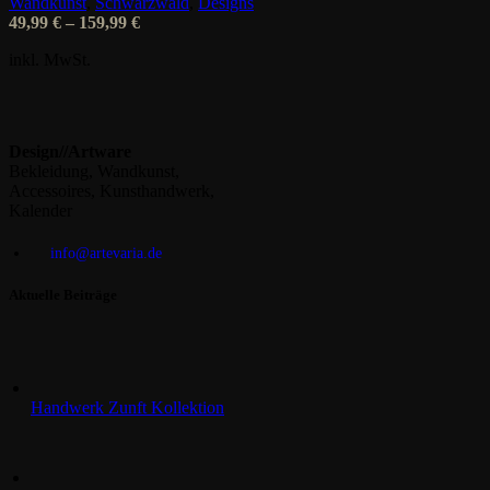
Wandkunst
,
Schwarzwald
,
Designs
auf
49,99
€
–
159,99
€
der
Produktseite
inkl. MwSt.
gewählt
werden
Design//Artware
Bekleidung, Wandkunst,
Accessoires, Kunsthandwerk,
Kalender
info@artevaria.de
Aktuelle Beiträge
Handwerk Zunft Kollektion