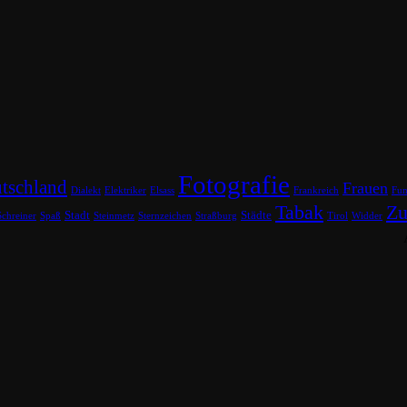
Fotografie
tschland
Frauen
Dialekt
Elektriker
Elsass
Frankreich
Fu
Tabak
Zu
Stadt
Städte
Schreiner
Spaß
Steinmetz
Sternzeichen
Straßburg
Tirol
Widder