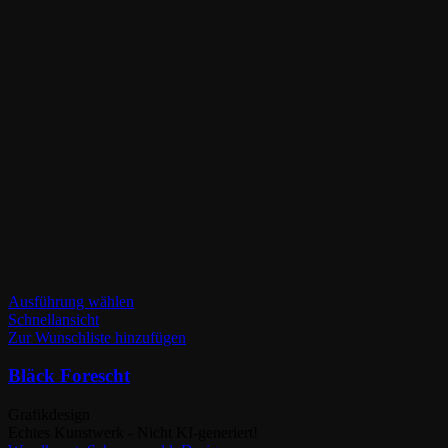
Dieses
Ausführung wählen
Produkt
Schnellansicht
weist
Zur Wunschliste hinzufügen
mehrere
Varianten
Bläck Forescht
auf.
Die
Grafikdesign
Optionen
Echtes Kunstwerk - Nicht KI-generiert!
können