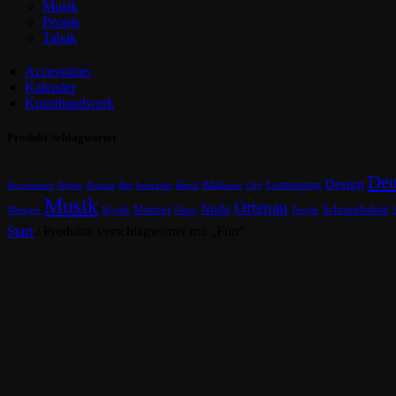
Musik
People
Tabak
Accessoires
Kalender
Kunsthandwerk
Produkt Schlagwörter
Deu
Design
Composing
Accessoires
Alpen
Austria
Bar
bedruckt
Beruf
Bildhauer
City
Musik
Ortenau
Nude
Männer
Schnupftabak
Metzger
Mystik
Natur
People
Start
/
Produkte verschlagwortet mit „Fun“