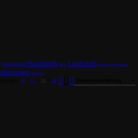
Handwerk
Landschaft
Hanauerland
n
Hütte
Landwirt
Megalithen
nftwappen
Österreich
Anzeigen
9
12
18
24