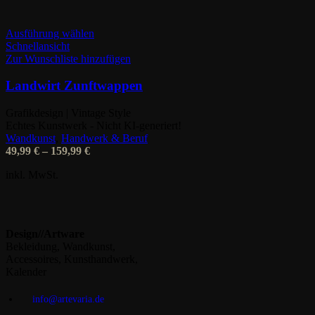
Dieses
Ausführung wählen
Produkt
Schnellansicht
weist
Zur Wunschliste hinzufügen
mehrere
Varianten
Landwirt Zunftwappen
auf.
Die
Grafikdesign | Vintage Style
Optionen
Echtes Kunstwerk - Nicht KI-generiert!
können
Wandkunst
,
Handwerk & Beruf
auf
49,99
€
–
159,99
€
der
Produktseite
inkl. MwSt.
gewählt
werden
Design//Artware
Bekleidung, Wandkunst,
Accessoires, Kunsthandwerk,
Kalender
info@artevaria.de