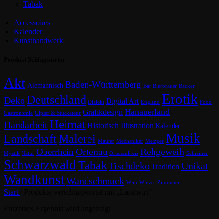
Tabak
Accessoires
Kalender
Kunsthandwerk
Produkt Schlagwörter
Akt
Baden-Württemberg
Alemannisch
Bar
Bierbrauer
Bäcker
Erotik
Deutschland
Deko
Digital Art
Dialekt
England
Food
Hanauerland
Grafikdesign
Gastronomie
Gipser & Stuckateur
Heimat
Handarbeit
Historisch
Illustration
Kalender
Musik
Landschaft
Malerei
Maurer
Mechaniker
Metzger
Ortenau
Rehgeweih
Oberrhein
Mystik
Natur
Ortenaukreis
Schreiner
Schwarzwald
Tabak
Tischdeko
Unikat
Tradition
Wandkunst
Wandschmuck
Wein
Winzer
Zimmerer
Start
/
Produkte verschlagwortet mit „Landwirt“
Einzelnes Ergebnis wird angezeigt