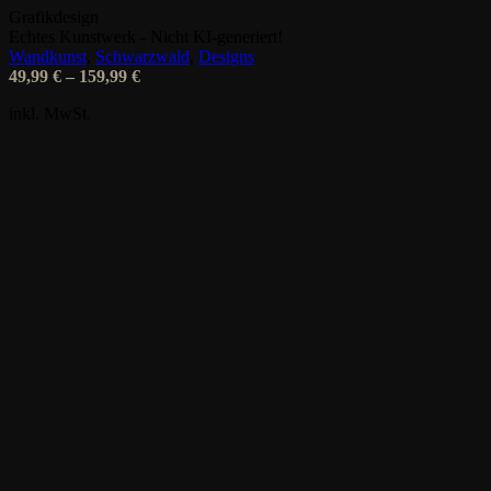
Die
Grafikdesign
Optionen
Echtes Kunstwerk - Nicht KI-generiert!
können
Wandkunst
,
Schwarzwald
,
Designs
auf
49,99
€
–
159,99
€
der
Produktseite
inkl. MwSt.
gewählt
werden