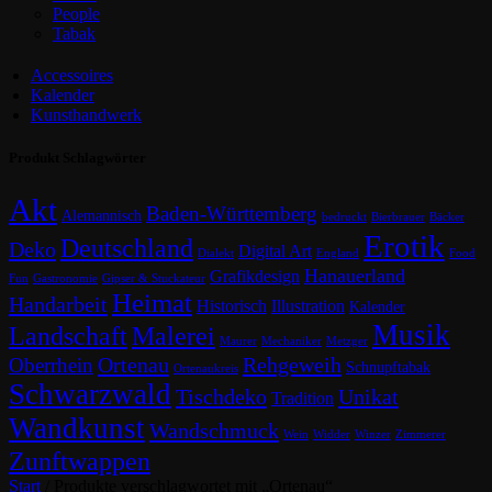
People
Tabak
Accessoires
Kalender
Kunsthandwerk
Produkt Schlagwörter
Akt
Baden-Württemberg
Alemannisch
bedruckt
Bierbrauer
Bäcker
Erotik
Deutschland
Deko
Digital Art
Dialekt
England
Food
Hanauerland
Grafikdesign
Fun
Gastronomie
Gipser & Stuckateur
Heimat
Handarbeit
Historisch
Illustration
Kalender
Musik
Landschaft
Malerei
Maurer
Mechaniker
Metzger
Ortenau
Rehgeweih
Oberrhein
Schnupftabak
Ortenaukreis
Schwarzwald
Tischdeko
Unikat
Tradition
Wandkunst
Wandschmuck
Wein
Widder
Winzer
Zimmerer
Zunftwappen
Start
/
Produkte verschlagwortet mit „Ortenau“