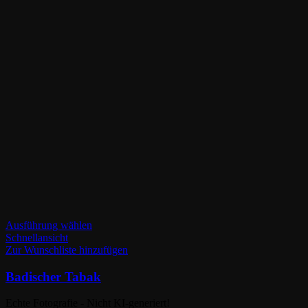
Dieses
Ausführung wählen
Produkt
Schnellansicht
weist
Zur Wunschliste hinzufügen
mehrere
Varianten
Badischer Tabak
auf.
Die
Echte Fotografie - Nicht KI-generiert!