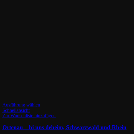
Dieses
Ausführung wählen
Produkt
Schnellansicht
weist
Zur Wunschliste hinzufügen
mehrere
Varianten
Ortenau – bi uns deheim, Schwarzwald und Rhein
auf.