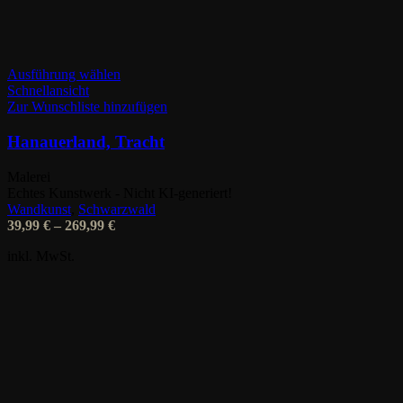
Dieses
Ausführung wählen
Produkt
Schnellansicht
weist
Zur Wunschliste hinzufügen
mehrere
Varianten
Hanauerland, Tracht
auf.
Die
Malerei
Optionen
Echtes Kunstwerk - Nicht KI-generiert!
können
Wandkunst
,
Schwarzwald
auf
39,99
€
–
269,99
€
der
Produktseite
inkl. MwSt.
gewählt
werden