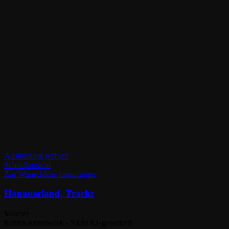
Dieses
Ausführung wählen
Produkt
Schnellansicht
weist
Zur Wunschliste hinzufügen
mehrere
Varianten
Hanauerland, Tracht
auf.
Die
Malerei
Optionen
Echtes Kunstwerk - Nicht KI-generiert!
können