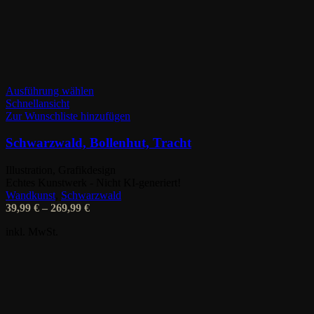
Dieses
Ausführung wählen
Produkt
Schnellansicht
weist
Zur Wunschliste hinzufügen
mehrere
Varianten
Schwarzwald, Bollenhut, Tracht
auf.
Die
Illustration, Grafikdesign
Optionen
Echtes Kunstwerk - Nicht KI-generiert!
können
Wandkunst
,
Schwarzwald
auf
39,99
€
–
269,99
€
der
Produktseite
inkl. MwSt.
gewählt
werden