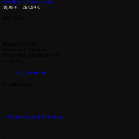
Wandkunst
,
Schwarzwald
auf
39,99
€
–
264,99
€
der
Produktseite
inkl. MwSt.
gewählt
werden
Design//Artware
Bekleidung, Wandkunst,
Accessoires, Kunsthandwerk,
Kalender
info@artevaria.de
Aktuelle Beiträge
Handwerk Zunft Kollektion