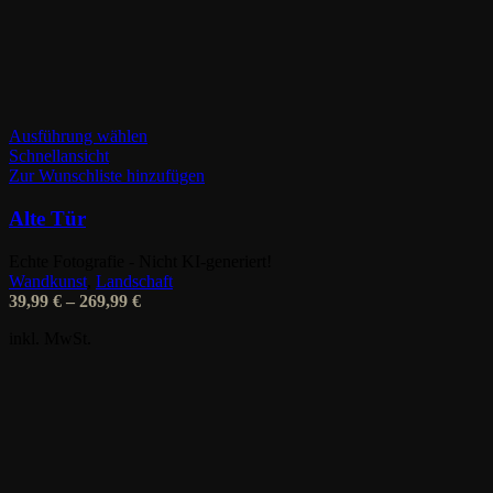
Dieses
Ausführung wählen
Produkt
Schnellansicht
weist
Zur Wunschliste hinzufügen
mehrere
Varianten
Alte Tür
auf.
Die
Echte Fotografie - Nicht KI-generiert!
Optionen
Wandkunst
,
Landschaft
können
39,99
€
–
269,99
€
auf
der
inkl. MwSt.
Produktseite
gewählt
werden