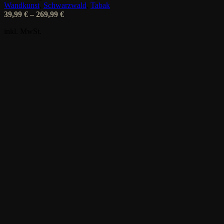
Optionen
Wandkunst
,
Schwarzwald
,
Tabak
können
39,99
€
–
269,99
€
auf
der
inkl. MwSt.
Produktseite
gewählt
werden